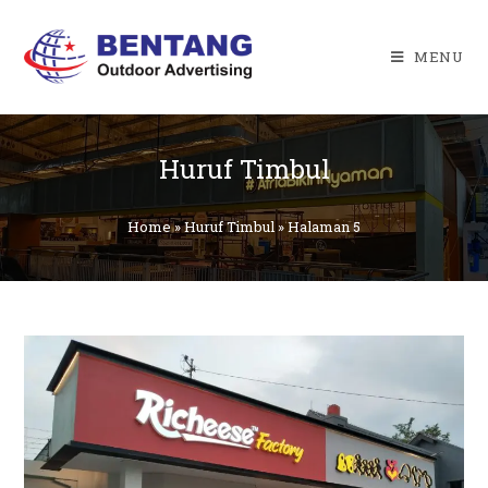
Skip
to
MENU
content
Huruf Timbul
Home
»
Huruf Timbul
»
Halaman 5