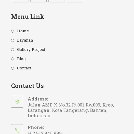
Opens
Opens
Opens
Opens
in
in
in
in
Menu Link
a
a
a
a
new
new
new
new
Home
tab
tab
tab
tab
Layanan
Gallery Project
Blog
Contact
Contact Us
Address:
Jalan AMD X No.32 Rt.001 Rw.009, Kreo,
Larangan, Kota Tangerang, Banten,
Indonesia
Phone:
+62 812 846 88811