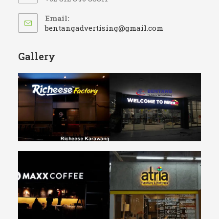
Email:
Opens
bentangadvertising@gmail.com
in
your
application
Gallery