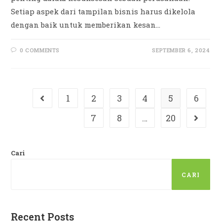
Setiap aspek dari tampilan bisnis harus dikelola
dengan baik untuk memberikan kesan…
0 COMMENTS
SEPTEMBER 6, 2024
1
2
3
4
5
6
Go to the previous page
7
8
…
20
Go to t
Cari
CARI
Recent Posts