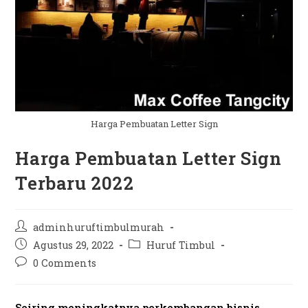
Harga Pembuatan Letter Sign
Harga Pembuatan Letter Sign
Terbaru 2022
Post
adminhuruftimbulmurah
author:
Post
Post
Agustus 29, 2022
Huruf Timbul
published:
category:
Post
0 Comments
comments:
Seiring meningkatnya perkembangan bisnis,