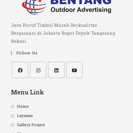
Jasa Huruf Timbul Murah Berkualitas
Bergaransi di Jakarta Bogor Depok Tangerang
Bekasi
Follow Us
Opens
Opens
Opens
Opens
in
in
in
in
Menu Link
a
a
a
a
new
new
new
new
Home
tab
tab
tab
tab
Layanan
Gallery Project