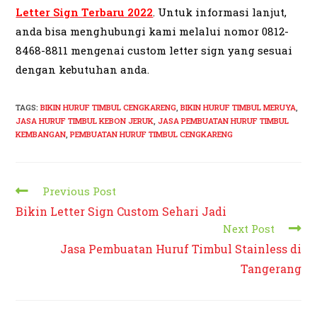
Letter Sign Terbaru 2022
. Untuk informasi lanjut,
anda bisa menghubungi kami melalui nomor 0812-
8468-8811 mengenai custom letter sign yang sesuai
dengan kebutuhan anda.
TAGS:
BIKIN HURUF TIMBUL CENGKARENG
,
BIKIN HURUF TIMBUL MERUYA
,
JASA HURUF TIMBUL KEBON JERUK
,
JASA PEMBUATAN HURUF TIMBUL
KEMBANGAN
,
PEMBUATAN HURUF TIMBUL CENGKARENG
Read
Previous Post
more
Bikin Letter Sign Custom Sehari Jadi
articles
Next Post
Jasa Pembuatan Huruf Timbul Stainless di
Tangerang