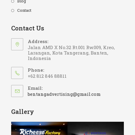
Blog
Contact
Contact Us
Address:
Jalan AMD X No.32 Rt.001 Rw.009, Kreo,
Larangan, Kota Tangerang, Banten,
Indonesia
Phone:
+62 812 846 88811
Email:
Opens
bentangadvertising@gmail.com
in
your
application
Gallery