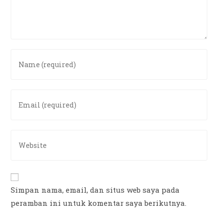
Enter
your
name
or
Enter
username
your
to
email
comment
address
Enter
to
your
comment
website
URL
(optional)
Simpan nama, email, dan situs web saya pada
peramban ini untuk komentar saya berikutnya.